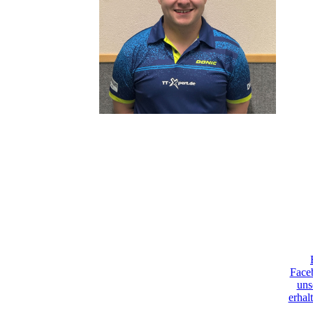
Face
uns
erhal