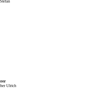
 Stefan
erer
her Ulrich