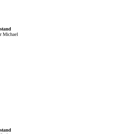
rstand
r Michael
rstand