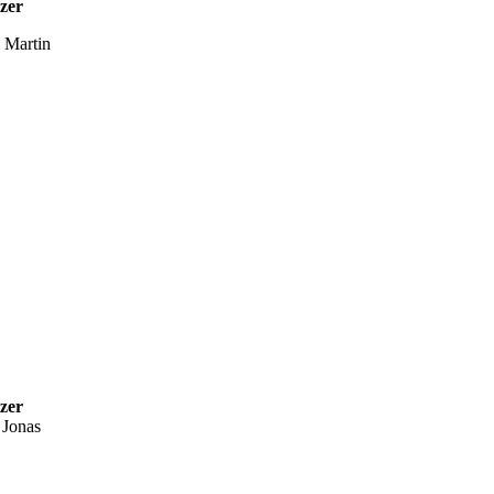
tzer
s Martin
tzer
Jonas